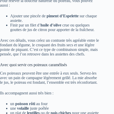
Pour relever la douceur naturelle du poireau, vous pouvez
aussi :
Ajouter une pincée de
piment d’Espelette
sur chaque
assiette.
Finir par un filet d’
huile d’olive
crue ou quelques
gouttes de jus de citron pour apporter de la fraîcheur.
Avec ces détails, vous créez un contraste très agréable entre le
fondant du légume, le croquant des fruits secs et une légère
pointe de piquant. C’est ce type de combinaison simple, mais
pensée, que l’on retrouve dans les assiettes des chefs.
Avec quoi servir ces poireaux caramélisés
Ces poireaux peuvent être une entrée à eux seuls. Servez-les
avec un pain de campagne légèrement grillé. La mie absorbe
le jus, le poireau est fondant, l’ensemble est très réconfortant.
Ils accompagnent aussi très bien :
un
poisson rôti
au four
une
volaille
juste poêlée
un plat de
lentilles
ou de
pois chiches
pour une assiette