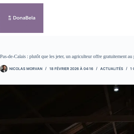
Passer
au
contenu
Pas-de-Calais : plutôt que les jeter, un agriculteur offre gratuitement 
NICOLAS MORVAN
18 FÉVRIER 2026 À 04:16
ACTUALITÉS
1