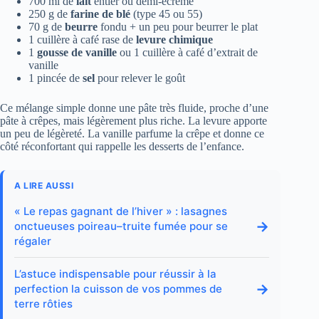
700 ml de
lait
entier ou demi-écrémé
250 g de
farine de blé
(type 45 ou 55)
70 g de
beurre
fondu + un peu pour beurrer le plat
1 cuillère à café rase de
levure chimique
1
gousse de vanille
ou 1 cuillère à café d’extrait de
vanille
1 pincée de
sel
pour relever le goût
Ce mélange simple donne une pâte très fluide, proche d’une
pâte à crêpes, mais légèrement plus riche. La levure apporte
un peu de légèreté. La vanille parfume la crêpe et donne ce
côté réconfortant qui rappelle les desserts de l’enfance.
A LIRE AUSSI
« Le repas gagnant de l’hiver » : lasagnes
→
onctueuses poireau–truite fumée pour se
régaler
L’astuce indispensable pour réussir à la
→
perfection la cuisson de vos pommes de
terre rôties