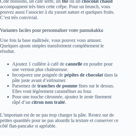
Côté boissons, un café serré, un
thé
ou un
chocolat chaud
accompagnent très bien cette crêpe. Pour un brunch, vous
pouvez aussi l’associer à du yaourt nature et quelques fruits.
C’est très convivial.
Variantes faciles pour personnaliser votre pannukakku
Une fois la base maîtrisée, vous pouvez vous amuser.
Quelques ajouts simples transforment complètement le
résultat.
Ajoutez 1 cuillère à café de
cannelle
en poudre pour
une version plus chaleureuse.
Incorporez une poignée de
pépites de chocolat
dans la
pâte juste avant d’enfourner.
Parsemez de
tranches de pomme
fines sur le dessus.
Elles vont légèrement caraméliser au four.
Pour une touche citronnée, ajoutez le zeste finement
râpé d’un
citron non traité
.
L’important est de ne pas trop charger la pâte. Restez sur de
petites quantités pour ne pas alourdir la texture et conserver ce
côté flan-pancake si agréable.