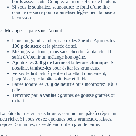
bords assez hauts. Comptez au moins 4 cm de hauteur.
Si vous le souhaitez, saupoudrez le fond d’une fine
couche de sucre pour caraméliser légèrement la base à
la cuisson.
2. Mélanger la pâte sans l’alourdir
Dans un grand saladier, cassez les
2 œufs
. Ajoutez les
100 g de sucre
et la pincée de sel.
Mélangez au fouet, mais sans chercher à blanchir. Il
suffit d’obtenir un mélange homogène.
Ajoutez les
250 g de farine
et la
levure chimique
. Si
possible, tamisez-les pour éviter les grumeaux.
Versez le
lait
petit à petit en fouettant doucement,
jusqu’à ce que la pâte soit lisse et fluide.
Faites fondre les
70 g de beurre
puis incorporez-le à la
pâte.
Terminez par la
vanille
: graines de gousse grattées ou
extrait.
La pâte doit rester assez liquide, comme une pâte à crêpes un
peu riche. Si vous voyez quelques petits grumeaux, laissez
reposer 5 minutes, ils se détendront en grande partie.