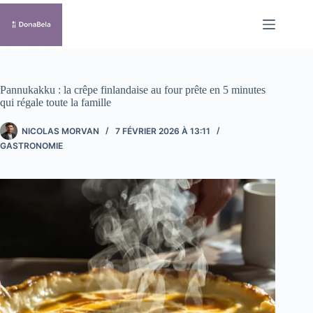
Passer
au
contenu
Pannukakku : la crêpe finlandaise au four prête en 5 minutes
qui régale toute la famille
NICOLAS MORVAN
7 FÉVRIER 2026 À 13:11
GASTRONOMIE