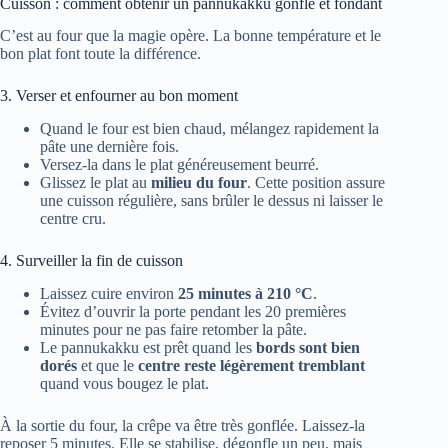
Cuisson : comment obtenir un pannukakku gonflé et fondant
C’est au four que la magie opère. La bonne température et le
bon plat font toute la différence.
3. Verser et enfourner au bon moment
Quand le four est bien chaud, mélangez rapidement la
pâte une dernière fois.
Versez-la dans le plat généreusement beurré.
Glissez le plat au
milieu du four
. Cette position assure
une cuisson régulière, sans brûler le dessus ni laisser le
centre cru.
4. Surveiller la fin de cuisson
Laissez cuire environ
25 minutes à 210 °C
.
Évitez d’ouvrir la porte pendant les 20 premières
minutes pour ne pas faire retomber la pâte.
Le pannukakku est prêt quand les
bords sont bien
dorés
et que le
centre reste légèrement tremblant
quand vous bougez le plat.
À la sortie du four, la crêpe va être très gonflée. Laissez-la
reposer 5 minutes. Elle se stabilise, dégonfle un peu, mais