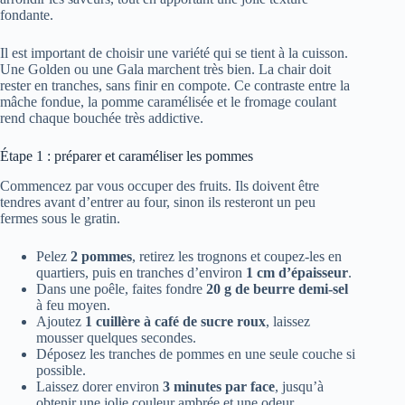
fondante.
Il est important de choisir une variété qui se tient à la cuisson.
Une Golden ou une Gala marchent très bien. La chair doit
rester en tranches, sans finir en compote. Ce contraste entre la
mâche fondue, la pomme caramélisée et le fromage coulant
rend chaque bouchée très addictive.
Étape 1 : préparer et caraméliser les pommes
Commencez par vous occuper des fruits. Ils doivent être
tendres avant d’entrer au four, sinon ils resteront un peu
fermes sous le gratin.
Pelez
2 pommes
, retirez les trognons et coupez-les en
quartiers, puis en tranches d’environ
1 cm d’épaisseur
.
Dans une poêle, faites fondre
20 g de beurre demi-sel
à feu moyen.
Ajoutez
1 cuillère à café de sucre roux
, laissez
mousser quelques secondes.
Déposez les tranches de pommes en une seule couche si
possible.
Laissez dorer environ
3 minutes par face
, jusqu’à
obtenir une jolie couleur ambrée et une odeur