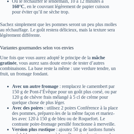
Ou le réchauffer le lendemain, 10 à 12 minutes à
160°C
, en le couvrant légèrement de papier cuisson
pour éviter qu’il ne sèche trop.
Sachez simplement que les pommes seront un peu plus molles
au réchauffage. Le goût restera délicieux, mais la texture sera
légèrement différente.
Variantes gourmandes selon vos envies
Une fois que vous aurez adopté le principe de la
mâche
gratinée
, vous aurez sans doute envie de tester d’autres
combinaisons. La base reste la même : une verdure tendre, un
fruit, un fromage fondant.
Avec un autre fromage
: remplacez le camembert par
150 g de Pont-l’Évêque pour un goût plus corsé, ou par
120 g de chèvre frais mélangé à 5 cl de crème pour
quelque chose de plus léger.
Avec des poires
: utilisez 2 poires Conférence à la place
des pommes, préparez-les de la même façon et mariez-
les avec 120 à 150 g de bleu ou de Roquefort. Le
contraste poire-fromage persillé fonctionne à merveille.
Version plus rustique
: ajoutez 50 g de lardons fumés