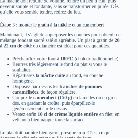
La mâche doit réduire de volume, rendre un peu d’eau, puis
devenir souple et fondante, sans se transformer en purée. Dès
qu’elle vous semble tendre, retirez du feu.
Étape 3 : monter le gratin à la mâche et au camembert
Maintenant, il s’agit de superposer les couches pour obtenir ce
mélange fondant-sucré-salé si agréable. Un plat à gratin de
20
à 22 cm de côté
ou diamètre est idéal pour ces quantités.
Préchauffez votre four à
180°C
(chaleur traditionnelle).
Beurrez très légèrement le fond du plat si vous le
souhaitez.
Répartissez la
mâche cuite
au fond, en couche
homogène.
Disposez par-dessus les
tranches de pommes
caramélisées
, de façon régulière.
Coupez le
camembert (150 g)
en lamelles ou en gros
dés, en gardant la croûte, puis éparpillez-le
généreusement sur le dessus.
Versez enfin
10 cl de crème liquide entière
en filet, en
veillant à bien napper toute la surface.
Le plat doit paraître bien garni, presque trop. C’est ce qui