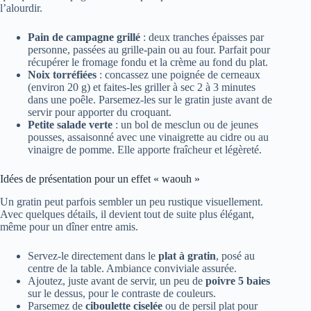
l’alourdir.
Pain de campagne grillé
: deux tranches épaisses par
personne, passées au grille-pain ou au four. Parfait pour
récupérer le fromage fondu et la crème au fond du plat.
Noix torréfiées
: concassez une poignée de cerneaux
(environ 20 g) et faites-les griller à sec 2 à 3 minutes
dans une poêle. Parsemez-les sur le gratin juste avant de
servir pour apporter du croquant.
Petite salade verte
: un bol de mesclun ou de jeunes
pousses, assaisonné avec une vinaigrette au cidre ou au
vinaigre de pomme. Elle apporte fraîcheur et légèreté.
Idées de présentation pour un effet « waouh »
Un gratin peut parfois sembler un peu rustique visuellement.
Avec quelques détails, il devient tout de suite plus élégant,
même pour un dîner entre amis.
Servez-le directement dans le
plat à gratin
, posé au
centre de la table. Ambiance conviviale assurée.
Ajoutez, juste avant de servir, un peu de
poivre 5 baies
sur le dessus, pour le contraste de couleurs.
Parsemez de
ciboulette ciselée
ou de persil plat pour