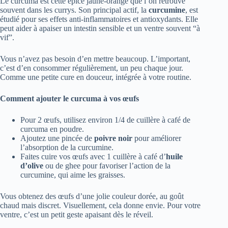
Le curcuma est cette épice jaune-orangé que l’on retrouve
souvent dans les currys. Son principal actif, la
curcumine
, est
étudié pour ses effets anti-inflammatoires et antioxydants. Elle
peut aider à apaiser un intestin sensible et un ventre souvent “à
vif”.
Vous n’avez pas besoin d’en mettre beaucoup. L’important,
c’est d’en consommer régulièrement, un peu chaque jour.
Comme une petite cure en douceur, intégrée à votre routine.
Comment ajouter le curcuma à vos œufs
Pour 2 œufs, utilisez environ 1/4 de cuillère à café de
curcuma en poudre.
Ajoutez une pincée de
poivre noir
pour améliorer
l’absorption de la curcumine.
Faites cuire vos œufs avec 1 cuillère à café d’
huile
d’olive
ou de ghee pour favoriser l’action de la
curcumine, qui aime les graisses.
Vous obtenez des œufs d’une jolie couleur dorée, au goût
chaud mais discret. Visuellement, cela donne envie. Pour votre
ventre, c’est un petit geste apaisant dès le réveil.