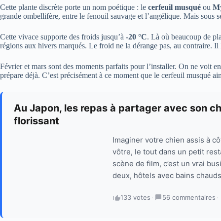
Cette plante discrète porte un nom poétique : le
cerfeuil musqué
ou
My
grande ombellifère, entre le fenouil sauvage et l’angélique. Mais sous se
Cette vivace supporte des froids jusqu’à
-20 °C
. Là où beaucoup de plan
régions aux hivers marqués. Le froid ne la dérange pas, au contraire. I
Février et mars sont des moments parfaits pour l’installer. On ne voit en
prépare déjà. C’est précisément à ce moment que le cerfeuil musqué ai
Au Japon, les repas à partager avec son c
florissant
Imaginer votre chien assis à cô
vôtre, le tout dans un petit re
scène de film, c’est un vrai b
deux, hôtels avec bains chauds
133 votes
·
56 commentaires
·