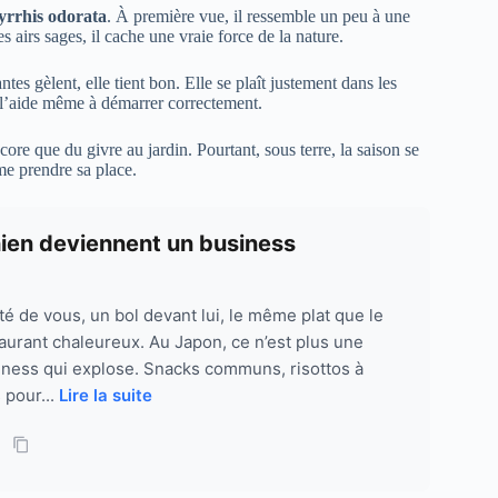
rrhis odorata
. À première vue, il ressemble un peu à une
s airs sages, il cache une vraie force de la nature.
tes gèlent, elle tient bon. Elle se plaît justement dans les
l l’aide même à démarrer correctement.
core que du givre au jardin. Pourtant, sous terre, la saison se
me prendre sa place.
hien deviennent un business
té de vous, un bol devant lui, le même plat que le
staurant chaleureux. Au Japon, ce n’est plus une
usiness qui explose. Snacks communs, risottos à
 pour...
Lire la suite