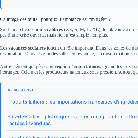
Calibrage des œufs : pourquoi l’ambiance est “mitigée” ?
Sur le marché des
œufs calibrés
(XS, S, M, L, XL), le tableau est un pe
pas d’une crise ouverte, mais rien n’est simple non plus.
Les
vacances scolaires
jouent un rôle important. Dans les zones de mon
restauration. Dans les grandes villes en revanche, la consommation se c
Autre élément qui pèse : un
regain d’importations
. Quand les prix fra
l’étranger. Cela met les producteurs nationaux sous pression, surtout qu
A LIRE AUSSI
Produits laitiers : les importations françaises d’ingrédi
Pas-de-Calais : plutôt que les jeter, un agriculteur off
restées invendues
Pas-de-Calais : plutôt que les jeter, un agriculteur off