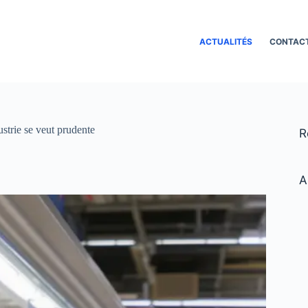
ACTUALITÉS
CONTAC
strie se veut prudente
R
A