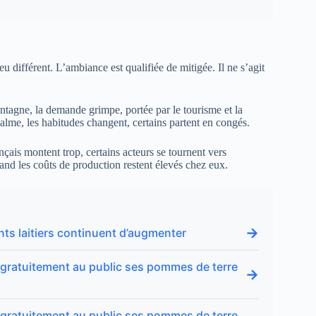
u différent. L’ambiance est qualifiée de mitigée. Il ne s’agit
tagne, la demande grimpe, portée par le tourisme et la
alme, les habitudes changent, certains partent en congés.
nçais montent trop, certains acteurs se tournent vers
and les coûts de production restent élevés chez eux.
→
ents laitiers continuent d’augmenter
re gratuitement au public ses pommes de terre
→
re gratuitement au public ses pommes de terre