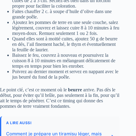
cubes de 2 à 3 cm. Séchez-les bien dans un torchon
propre pour faciliter la coloration.
Faites chauffer 2 c. à soupe d’huile d’olive dans une
grande poêle.
Ajoutez les pommes de terre en une seule couche, salez
légèrement, couvrez et laissez cuire 8 à 10 minutes à feu
moyen-doux. Remuez seulement 1 ou 2 fois.
Quand elles sont à moitié cuites, ajoutez 50 g de beurre
en dés, l’ail finement haché, le thym et éventuellement
la feuille de laurier.
Baissez le feu, couvrez à nouveau et poursuivez la
cuisson 8 à 10 minutes en mélangeant délicatement de
temps en temps pour bien les enrober.
Poivrez au dernier moment et servez en nappant avec le
jus beurré du fond de la poêle.
Le point clé, c’est ce moment où le
beurre
arrive. Pas dès le
début, pour éviter qu’il brûle, pas seulement à la fin, pour qu’il
ait le temps de pénétrer. C’est ce timing qui donne des
pommes de terre vraiment fondantes.
A LIRE AUSSI
Comment je prépare un tiramisu léger, mais