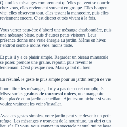
Quand les mésanges comprennent qu’elles peuvent se nourrir
chez vous, elles reviennent souvent en groupe. Elles bougent
vite, elles observent tout, elles testent la mangeoire, puis elles
reviennent encore. C’est discret et très vivant à la fois.
Vous verrez peut-être d’abord une mésange charbonnière, puis
une mésange bleue, puis d’autres petits visiteurs. Leur
présence donne une vraie énergie au jardin. Même en hiver,
l’endroit semble moins vide, moins triste.
Et puis il y a ce plaisir simple. Regarder un oiseau minuscule
se poser, prendre une graine, repartir, puis revenir le
lendemain. C’est presque rien. Mais ça fait du bien.
En résumé, le geste le plus simple pour un jardin rempli de vie
Pour attirer les mésanges, il n’y a pas de secret compliqué.
Misez sur les
graines de tournesol noires
, une mangeoire
bien placée et un jardin accueillant. Ajoutez un nichoir si vous
voulez vraiment les voir s’installer.
Avec ces gestes simples, votre jardin peut vite devenir un petit
refuge. Les mésanges y trouvent de la nourriture, un abri et un
lieu sûr. Et vous, vous gagnez un spectacle naturel qui ne lasse