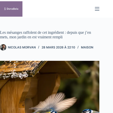
Passer
au
contenu
Les mésanges raffolent de cet ingrédient : depuis que j’en
mets, mon jardin en est vraiment rempli
NICOLAS MORVAN
28 MARS 2026 À 22:10
MAISON