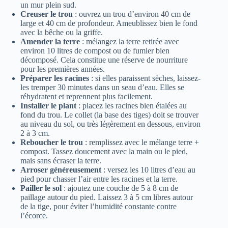
un mur plein sud.
Creuser le trou
: ouvrez un trou d’environ 40 cm de
large et 40 cm de profondeur. Ameublissez bien le fond
avec la bêche ou la griffe.
Amender la terre
: mélangez la terre retirée avec
environ 10 litres de compost ou de fumier bien
décomposé. Cela constitue une réserve de nourriture
pour les premières années.
Préparer les racines
: si elles paraissent sèches, laissez-
les tremper 30 minutes dans un seau d’eau. Elles se
réhydratent et reprennent plus facilement.
Installer le plant
: placez les racines bien étalées au
fond du trou. Le collet (la base des tiges) doit se trouver
au niveau du sol, ou très légèrement en dessous, environ
2 à 3 cm.
Reboucher le trou
: remplissez avec le mélange terre +
compost. Tassez doucement avec la main ou le pied,
mais sans écraser la terre.
Arroser généreusement
: versez les 10 litres d’eau au
pied pour chasser l’air entre les racines et la terre.
Pailler le sol
: ajoutez une couche de 5 à 8 cm de
paillage autour du pied. Laissez 3 à 5 cm libres autour
de la tige, pour éviter l’humidité constante contre
l’écorce.