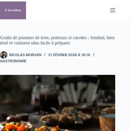
Passer
au
contenu
Gratin de pommes de terre, poireaux et carottes : fondant, bien
doré et vraiment ultra facile à préparer
NICOLAS MORVAN
21 FÉVRIER 2026 À 16:16
GASTRONOMIE