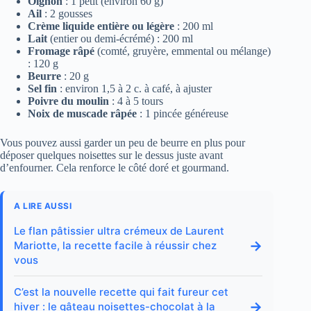
Oignon
: 1 petit (environ 60 g)
Ail
: 2 gousses
Crème liquide entière ou légère
: 200 ml
Lait
(entier ou demi-écrémé) : 200 ml
Fromage râpé
(comté, gruyère, emmental ou mélange)
: 120 g
Beurre
: 20 g
Sel fin
: environ 1,5 à 2 c. à café, à ajuster
Poivre du moulin
: 4 à 5 tours
Noix de muscade râpée
: 1 pincée généreuse
Vous pouvez aussi garder un peu de beurre en plus pour
déposer quelques noisettes sur le dessus juste avant
d’enfourner. Cela renforce le côté doré et gourmand.
A LIRE AUSSI
Le flan pâtissier ultra crémeux de Laurent
→
Mariotte, la recette facile à réussir chez
vous
C’est la nouvelle recette qui fait fureur cet
→
hiver : le gâteau noisettes-chocolat à la