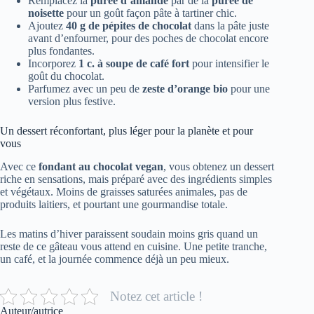
Remplacez la
purée d’amande
par de la
purée de
noisette
pour un goût façon pâte à tartiner chic.
Ajoutez
40 g de pépites de chocolat
dans la pâte juste
avant d’enfourner, pour des poches de chocolat encore
plus fondantes.
Incorporez
1 c. à soupe de café fort
pour intensifier le
goût du chocolat.
Parfumez avec un peu de
zeste d’orange bio
pour une
version plus festive.
Un dessert réconfortant, plus léger pour la planète et pour
vous
Avec ce
fondant au chocolat vegan
, vous obtenez un dessert
riche en sensations, mais préparé avec des ingrédients simples
et végétaux. Moins de graisses saturées animales, pas de
produits laitiers, et pourtant une gourmandise totale.
Les matins d’hiver paraissent soudain moins gris quand un
reste de ce gâteau vous attend en cuisine. Une petite tranche,
un café, et la journée commence déjà un peu mieux.
Notez cet article !
Auteur/autrice