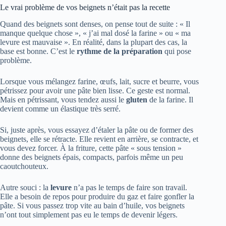
Le vrai problème de vos beignets n’était pas la recette
Quand des beignets sont denses, on pense tout de suite : « Il
manque quelque chose », « j’ai mal dosé la farine » ou « ma
levure est mauvaise ». En réalité, dans la plupart des cas, la
base est bonne. C’est le
rythme de la préparation
qui pose
problème.
Lorsque vous mélangez farine, œufs, lait, sucre et beurre, vous
pétrissez pour avoir une pâte bien lisse. Ce geste est normal.
Mais en pétrissant, vous tendez aussi le
gluten
de la farine. Il
devient comme un élastique très serré.
Si, juste après, vous essayez d’étaler la pâte ou de former des
beignets, elle se rétracte. Elle revient en arrière, se contracte, et
vous devez forcer. À la friture, cette pâte « sous tension »
donne des beignets épais, compacts, parfois même un peu
caoutchouteux.
Autre souci : la
levure
n’a pas le temps de faire son travail.
Elle a besoin de repos pour produire du gaz et faire gonfler la
pâte. Si vous passez trop vite au bain d’huile, vos beignets
n’ont tout simplement pas eu le temps de devenir légers.