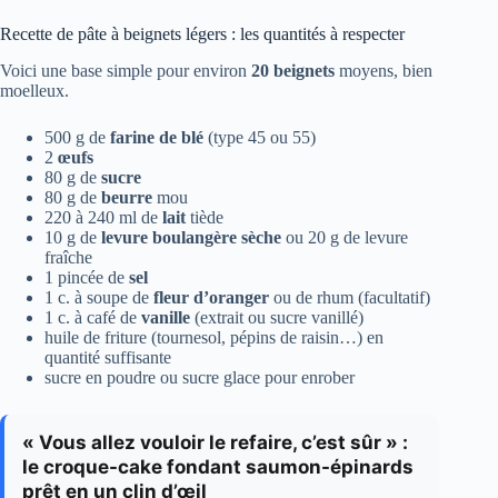
Recette de pâte à beignets légers : les quantités à respecter
Voici une base simple pour environ
20 beignets
moyens, bien
moelleux.
500 g de
farine de blé
(type 45 ou 55)
2
œufs
80 g de
sucre
80 g de
beurre
mou
220 à 240 ml de
lait
tiède
10 g de
levure boulangère sèche
ou 20 g de levure
fraîche
1 pincée de
sel
1 c. à soupe de
fleur d’oranger
ou de rhum (facultatif)
1 c. à café de
vanille
(extrait ou sucre vanillé)
huile de friture (tournesol, pépins de raisin…) en
quantité suffisante
sucre en poudre ou sucre glace pour enrober
« Vous allez vouloir le refaire, c’est sûr » :
le croque-cake fondant saumon-épinards
prêt en un clin d’œil