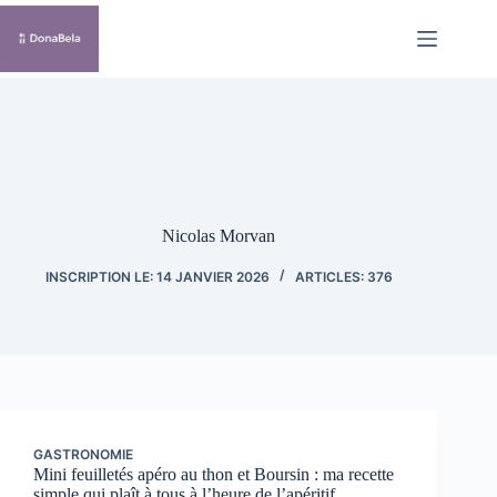
Passer
au
contenu
Nicolas Morvan
INSCRIPTION LE: 14 JANVIER 2026
ARTICLES: 376
GASTRONOMIE
Mini feuilletés apéro au thon et Boursin : ma recette
simple qui plaît à tous à l’heure de l’apéritif